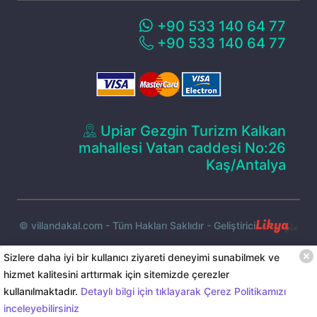
+90 533 140 64 77
+90 533 140 64 77
Upiar Gezgin Turizm Kalkan
mahallesi Vatan caddesi No:26
Kaş/Antalya
© villandakal.com - Tüm Hakları Saklıdır - Geliştirici
Sizlere daha iyi bir kullanıcı ziyareti deneyimi sunabilmek ve
hizmet kalitesini arttırmak için sitemizde çerezler
5.000
TL
başlayan
kullanılmaktadır.
Detaylı bilgi için tıklayarak Çerez Politikamızı
Rezervasyon Yap
Anasayfa
Sana özel
Whatsapp
Menu
inceleyebilirsiniz