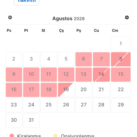
Takvim
Agustos
2026
Pz
Pt
Sl
Çş
Pş
Cu
Cm
1
2
3
4
5
6
7
8
9
10
11
12
13
14
15
16
17
18
19
20
21
22
23
24
25
26
27
28
29
30
31
Kiralanmış
Opsiyonlanmış