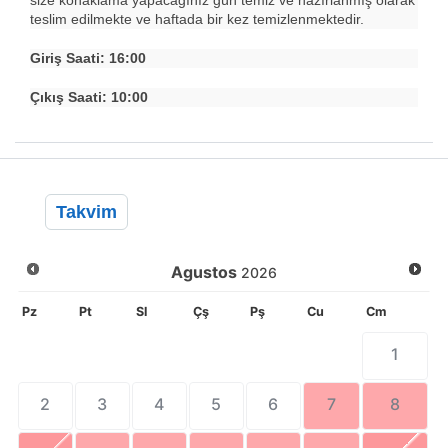
size konaklama yapacağınız gün temiz ve hazırlanmış olarak
teslim edilmekte ve haftada bir kez temizlenmektedir.
Giriş Saati: 16:00
Çıkış Saati: 10:00
Takvim
Agustos
2026
Pz
Pt
Sl
Çş
Pş
Cu
Cm
1
2
3
4
5
6
7
8