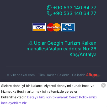
+90 533 140 64 77
+90 533 140 64 77
Upiar Gezgin Turizm Kalkan
mahallesi Vatan caddesi No:26
Kaş/Antalya
© villandakal.com - Tüm Hakları Saklıdır - Geliştirici
Sizlere daha iyi bir kullanıcı ziyareti deneyimi sunabilmek ve
hizmet kalitesini arttırmak için sitemizde çerezler
6.000
TL
başlayan
kullanılmaktadır.
Detaylı bilgi için tıklayarak Çerez Politikamızı
Rezervasyon Yap
Anasayfa
Sana özel
Whatsapp
Menu
inceleyebilirsiniz