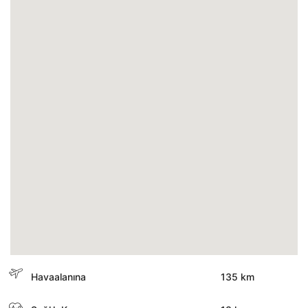
Havaalanına
135 km